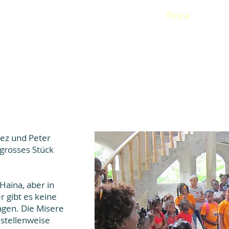
rosol
Rayitos
Häuschen
Finca
Akt
nez und Peter
 grosses Stück
 Haina, aber in
er gibt es keine
agen. Die Misere
 stellenweise