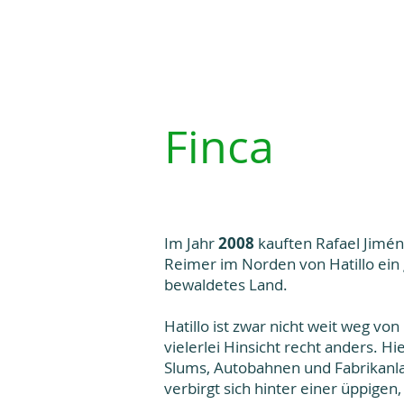
Home
Über uns
Wo wir arbeiten
p
Finca
Im Jahr
2008
kauften Rafael Jimé
Reimer im Norden von Hatillo ein
bewaldetes Land.
Hatillo ist zwar nicht weit weg von
vielerlei Hinsicht recht anders. Hi
Slums, Autobahnen und Fabrikanl
verbirgt sich hinter einer üppigen,